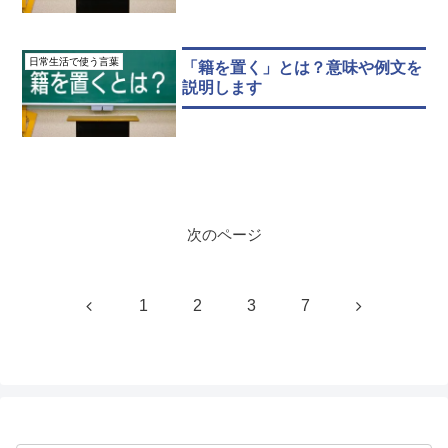
日常生活で使う言葉
「籍を置く」とは？意味や例文を
説明します
次のページ
前
次
1
2
3
7
へ
へ